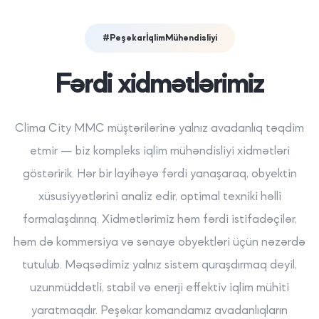
#PeşəkarİqlimMühəndisliyi
Fərdi xidmətlərimiz
Clima City MMC müştərilərinə yalnız avadanlıq təqdim
etmir — biz kompleks iqlim mühəndisliyi xidmətləri
göstəririk. Hər bir layihəyə fərdi yanaşaraq, obyektin
xüsusiyyətlərini analiz edir, optimal texniki həlli
formalaşdırırıq. Xidmətlərimiz həm fərdi istifadəçilər,
həm də kommersiya və sənaye obyektləri üçün nəzərdə
tutulub. Məqsədimiz yalnız sistem quraşdırmaq deyil,
uzunmüddətli, stabil və enerji effektiv iqlim mühiti
yaratmaqdır. Peşəkar komandamız avadanlıqların