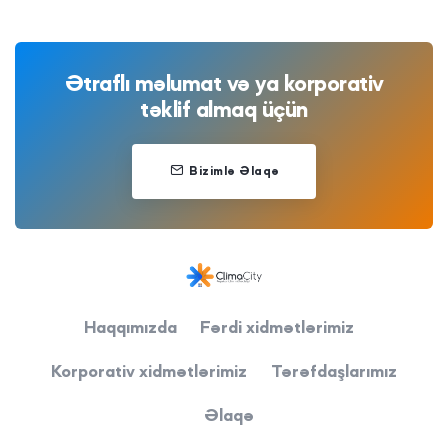
Ətraflı məlumat və ya korporativ
təklif almaq üçün
Bizimlə Əlaqə
Haqqımızda
Fərdi xidmətlərimiz
Korporativ xidmətlərimiz
Tərəfdaşlarımız
Əlaqə